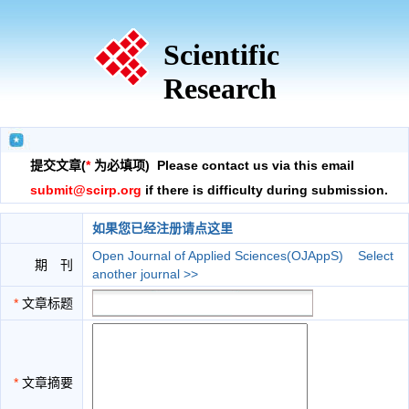
Scientific
Research
提交文章(
*
为必填项) Please contact us via this email
submit@scirp.org
if there is difficulty during submission.
如果您已经注册请点这里
Open Journal of Applied Sciences(OJAppS)
Select
期 刊
another journal >>
*
文章标题
*
文章摘要