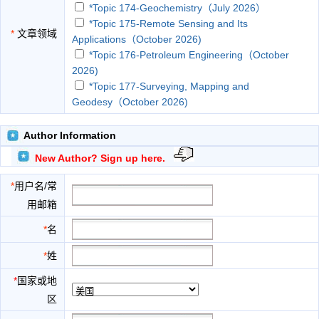
*Topic 174-Geochemistry（July 2026）
*Topic 175-Remote Sensing and Its
*
文章领域
Applications（October 2026)
*Topic 176-Petroleum Engineering（October
2026)
*Topic 177-Surveying, Mapping and
Geodesy（October 2026)
*Topic 178-Earth Structure and
Geodynamics（November 2026）
Author Information
*Topic 179-Hydrology Research（November
New Author? Sign up here.
2026）
*Topic 180-Geophysics（December 2026）
*
用户名/常
*Topic 181-Earthquake and
用邮箱
Seismology（December 2026）
Advances in Seismic Geophysics
*
名
Atmosphere
*
姓
Biosphere
Cartography
*
国家或地
Climate Change
区
Earth System Modelling