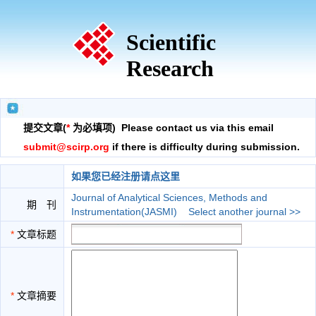
Scientific
Research
提交文章(
*
为必填项) Please contact us via this email
submit@scirp.org
if there is difficulty during submission.
如果您已经注册请点这里
Journal of Analytical Sciences, Methods and
期 刊
Instrumentation(JASMI)
Select another journal >>
*
文章标题
*
文章摘要