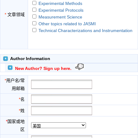
Experimental Methods
Experimental Protocols
*
文章领域
Measurement Science
Other topics related to JASMI
Technical Characterizations and Instrumentation
Author Information
New Author? Sign up here.
*
用户名/常
用邮箱
*
名
*
姓
*
国家或地
区