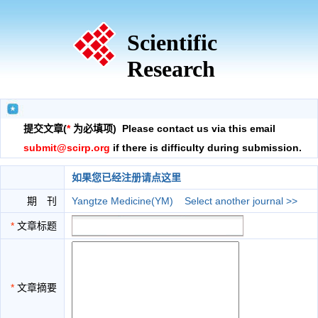
Scientific
Research
提交文章(
*
为必填项) Please contact us via this email
submit@scirp.org
if there is difficulty during submission.
如果您已经注册请点这里
期 刊
Yangtze Medicine(YM)
Select another journal >>
*
文章标题
*
文章摘要