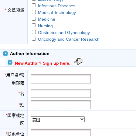
Infectious Diseases
*
文章领域
Medical Technology
Medicine
Nursing
Obstetrics and Gynecology
Oncology and Cancer Research
Pathology
Pediatrics
Author Information
Pharmacology
New Author? Sign up here.
Precision Medicine
Public Health
*
用户名/常
Regenerative Medicine
用邮箱
Surgery
*
名
*
姓
*
国家或地
区
*
联系单位