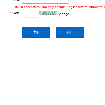
(6-18 characters, can only contain English letters, numbers,
*
Code
Change